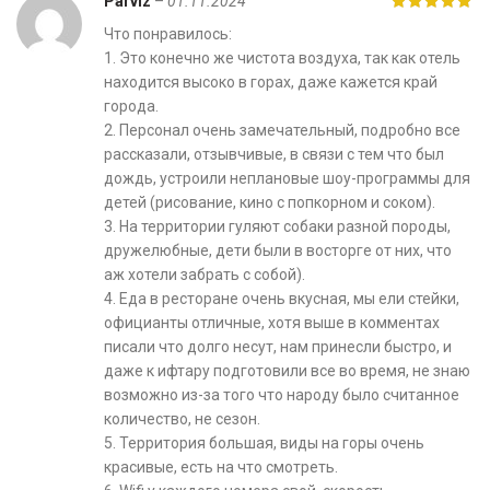
Parviz
–
01.11.2024
Что понравилось:
1. Это конечно же чистота воздуха, так как отель
находится высоко в горах, даже кажется край
города.
2. Персонал очень замечательный, подробно все
рассказали, отзывчивые, в связи с тем что был
дождь, устроили неплановые шоу-программы для
детей (рисование, кино с попкорном и соком).
3. На территории гуляют собаки разной породы,
дружелюбные, дети были в восторге от них, что
аж хотели забрать с собой).
4. Еда в ресторане очень вкусная, мы ели стейки,
официанты отличные, хотя выше в комментах
писали что долго несут, нам принесли быстро, и
даже к ифтару подготовили все во время, не знаю
возможно из-за того что народу было считанное
количество, не сезон.
5. Территория большая, виды на горы очень
красивые, есть на что смотреть.